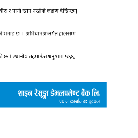
ँस र पानी खान नखोज्ने लक्षण देखिन्छन्
ो भनाइ छ । अभियानअन्तर्गत हालसम्म
को छ । स्थानीय तहमार्फत धनुषामा ५६६,