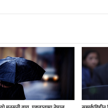
यो मनसुनी वायु, एकहप्तामा नेपाल
सम्पर्कविही