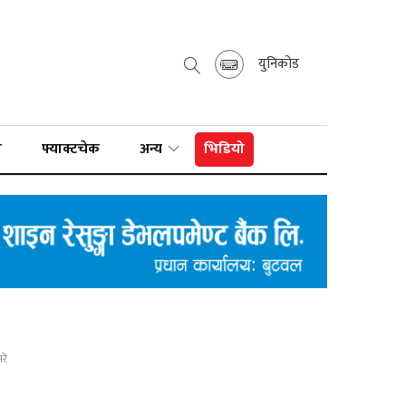
युनिकोड
ा
फ्याक्टचेक
अन्य
भिडियो
रे