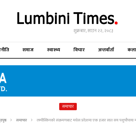
शुक्रबार, साउन २२, २०८३
जनीति
समाज
स्वास्थ्य
विचार
अन्तर्वार्ता
कल
समाचार
हपृष्ठ
समाचार
लम्पीस्किनको संक्रमणबाट मधेस प्रदेशमा एक हजार सात सय पशुचौपाया म