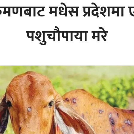
क्रमणबाट मधेस प्रदेशम
पशुचौपाया मरे