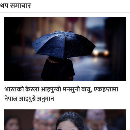
थप समाचार
भारतको केरला आइपुग्यो मनसुनी वायु, एकहप्तामा
नेपाल आइपुग्ने अनुमान