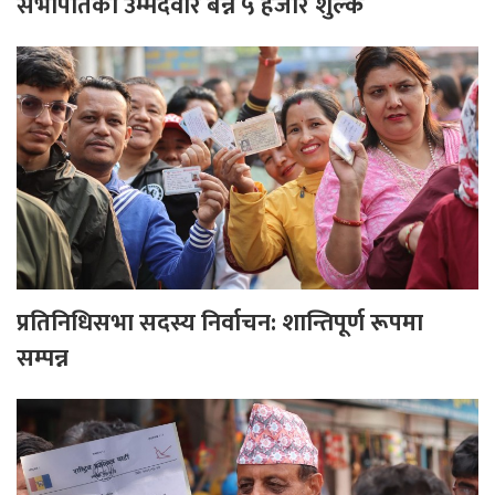
सभापतिको उम्मेदवार बन्न ५ हजार शुल्क
प्रतिनिधिसभा सदस्य निर्वाचन: शान्तिपूर्ण रूपमा
सम्पन्न