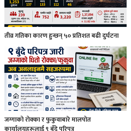
तीव्र गतिका कारण हुन्छन् ५० प्रतिशत बढी दुर्घटना
जग्गाको रोक्का र फुकुवाबारे मालपोत
कार्यालयहरूलाई ९ बुँदे परिपत्र