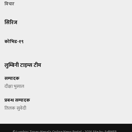
विचार
सिरिज
कोभिड-१९
लुम्बिनी टाइम्स टीम
सम्पादक
दीक्षा भुसाल
प्रबन्ध सम्पादक
तिलक सुवेदी
© Lumbini Times::Nepal's Online News Portal - 2026
Site by:
SoftNEP