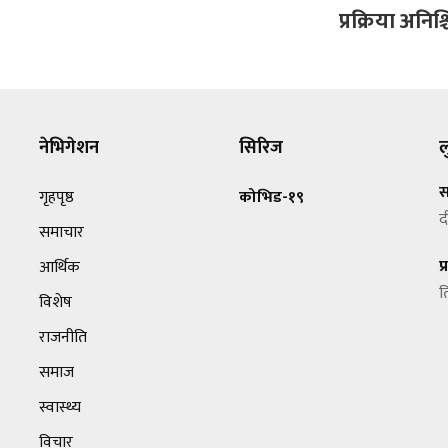
प्रक्रिया अनिश्
नेभिगेशन
सिरिज
ल
स
गृहपृष्ठ
कोभिड-१९
द
समाचार
प
आर्थिक
त
विशेष
राजनीति
समाज
स्वास्थ्य
विचार