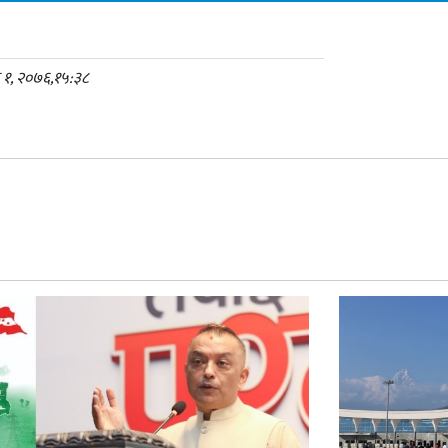
िक १, २०७६,१५:३८