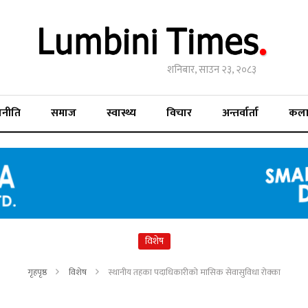
शनिबार, साउन २३, २०८३
जनीति
समाज
स्वास्थ्य
विचार
अन्तर्वार्ता
कल
विशेष
गृहपृष्ठ
विशेष
स्थानीय तहका पदाधिकारीको मासिक सेवासुविधा रोक्का