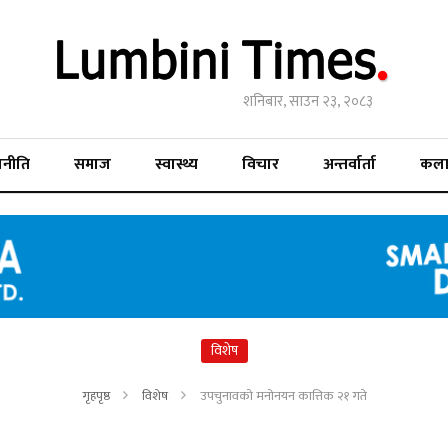
शनिबार, साउन २३, २०८३
जनीति
समाज
स्वास्थ्य
विचार
अन्तर्वार्ता
कल
विशेष
गृहपृष्ठ
विशेष
उपचुनावको मनोनयन कात्तिक २१ गते