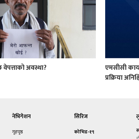
 वेपत्ताको अवस्था?
एमसीसी कार्या
प्रक्रिया अनिश्
नेभिगेशन
सिरिज
ल
स
गृहपृष्ठ
कोभिड-१९
द