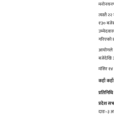
मनोनयनपत्
त्यस्तै २
१ः३० बजे
उम्मेदवार
गरिएको 
आयोगले २
बजेदेखि अ
मंसिर १४
कहाँ कहाँ
प्रतिनिध
प्रदेश सभ
दाङ–३ अन्