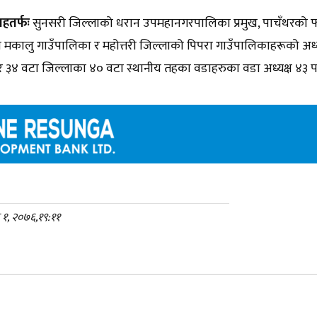
तहतर्फः
सुनसरी जिल्लाको धरान उपमहानगरपालिका प्रमुख, पाचँथरको फा
 मकालु गाउँपालिका र महोत्तरी जिल्लाको पिपरा गाउँपालिकाहरूको अध्यक
ष र ३४ वटा जिल्लाका ४० वटा स्थानीय तहका वडाहरुका वडा अध्यक्ष ४३ प
क १, २०७६,१९:११