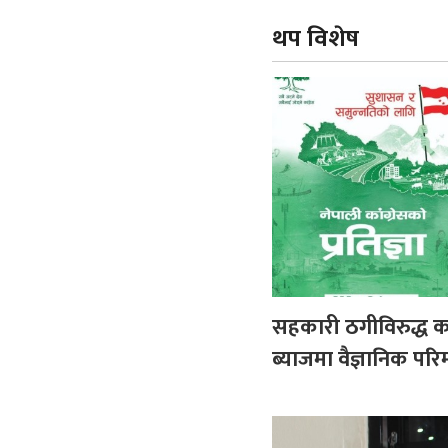
थप विशेष
सहकारी ठगीविरुद्ध का
ब्याजमा वैज्ञानिक परिम