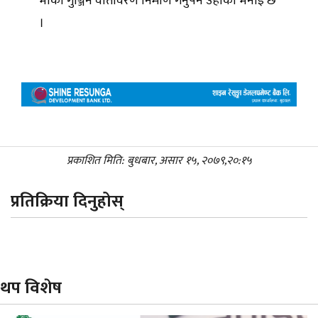
भाका गुञ्जिने वातावरण निर्माण गर्नुपर्ने उहाँको भनाइ छ
।
प्रकाशित मिति: बुधबार, असार १५, २०७९,२०:१५
प्रतिक्रिया दिनुहोस्
थप विशेष