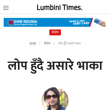
विशेष
गृहपृष्ठ
विशेष
लोप हुँदै असारे भाका
लोप हुँदै असारे भाका