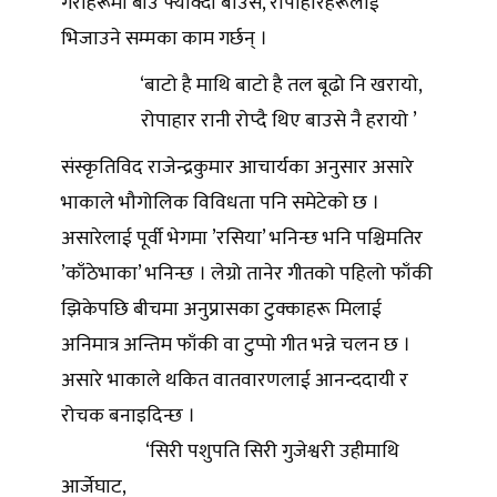
गराहरूमा बीउ फ्याँक्दा बाउसे, रोपाहारहरूलाई
भिजाउने सम्मका काम गर्छन् ।
‘बाटो है माथि बाटो है तल बूढो नि खरायो,
रोपाहार रानी रोप्दै थिए बाउसे नै हरायो ’
संस्कृतिविद राजेन्द्रकुमार आचार्यका अनुसार असारे
भाकाले भौगोलिक विविधता पनि समेटेको छ ।
असारेलाई पूर्वी भेगमा ’रसिया’ भनिन्छ भनि पश्चिमतिर
’काँठेभाका’ भनिन्छ । लेग्रो तानेर गीतको पहिलो फाँकी
झिकेपछि बीचमा अनुप्रासका टुक्काहरू मिलाई
अनिमात्र अन्तिम फाँकी वा टुप्पो गीत भन्ने चलन छ ।
असारे भाकाले थकित वातवारणलाई आनन्ददायी र
रोचक बनाइदिन्छ ।
‘सिरी पशुपति सिरी गुजेश्वरी उहीमाथि
आर्जेघाट,