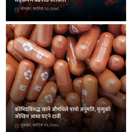
सङ्क्रमण बढेपछि सतर्कता
सोमबार, कात्तिक २२, २०७८
कोभिडविरुद्ध खाने औषधिले पायो अनुमति, मृत्युको
जोखिम आधा घट्ने दावी
शुक्रबार, कात्तिक १९, २०७८