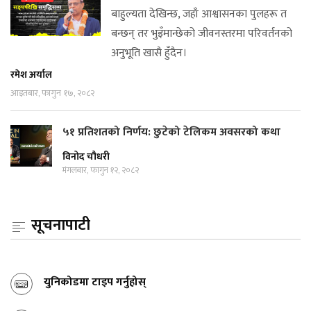
बाहुल्यता देखिन्छ, जहाँ आश्वासनका पुलहरू त
बन्छन् तर भुइँमान्छेको जीवनस्तरमा परिवर्तनको
अनुभूति खासै हुँदैन।
रमेश अर्याल
आइतबार, फागुन १७, २०८२
५१ प्रतिशतको निर्णय: छुटेको टेलिकम अवसरको कथा
विनोद चौधरी
मंगलबार, फागुन १२, २०८२
सूचनापाटी
युनिकोडमा टाइप गर्नुहोस्