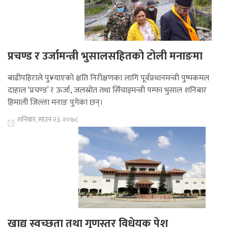
प्रचण्ड र उर्जामन्त्री भुसालसहितको टोली मनाङमा
बाढीपहिराले पु¥याएको क्षति निरीक्षणका लागि पूर्वप्रधानमन्त्री पुष्पकमल
दाहाल ‘प्रचण्ड’ र ऊर्जा, जलस्रोत तथा सिँचाइमन्त्री पम्फा भुसाल शनिबार
हिमाली जिल्ला मनाङ पुगेका छन्।
शनिबार, साउन २३, २०७८
खाद्य स्वच्छता तथा गुणस्तर विधेयक पेश