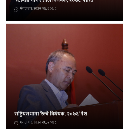
‘स्टाण्डर्ड नाप र तौल विधेयक, २०७८’ पारित
मंगलबार, साउन २६, २०७८
राष्ट्रियसभामा ‘रेल्वे विधेयक, २०७६’ पेश
मंगलबार, साउन २६, २०७८