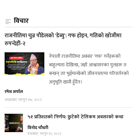
विचार
राजनीतिमा चुन्न पौडेलको 'डेब्यु': गफ होइन, गतिको खोजीमा
रुपन्देही-२
नेपाली राजनीतिमा अक्सर 'गफ' गर्नेहरूको
बाहुल्यता देखिन्छ, जहाँ आश्वासनका पुलहरू त
बन्छन् तर भुइँमान्छेको जीवनस्तरमा परिवर्तनको
अनुभूति खासै हुँदैन।
रमेश अर्याल
आइतबार, फागुन १७, २०८२
५१ प्रतिशतको निर्णय: छुटेको टेलिकम अवसरको कथा
विनोद चौधरी
मंगलबार, फागुन १२, २०८२