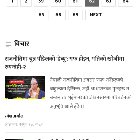
1
2
59
60
61
62
63
64
65
68
69
NEXT
विचार
राजनीतिमा चुन्न पौडेलको 'डेब्यु': गफ होइन, गतिको खोजीमा
रुपन्देही-२
नेपाली राजनीतिमा अक्सर 'गफ' गर्नेहरूको
बाहुल्यता देखिन्छ, जहाँ आश्वासनका पुलहरू त
बन्छन् तर भुइँमान्छेको जीवनस्तरमा परिवर्तनको
अनुभूति खासै हुँदैन।
रमेश अर्याल
आइतबार, फागुन १७, २०८२