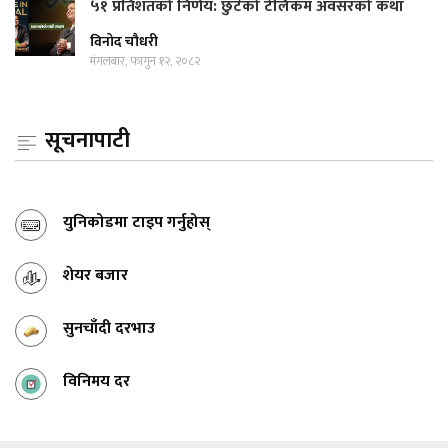
५१ प्रतिशतको निर्णय: छुटेको टेलिकम अवसरको कथा
विनोद चौधरी
मंगलबार, फागुन १२, २०८२
सूचनापाटी
युनिकोडमा टाइप गर्नुहोस्
शेयर बजार
सुनचाँदी दरभाउ
विनिमय दर