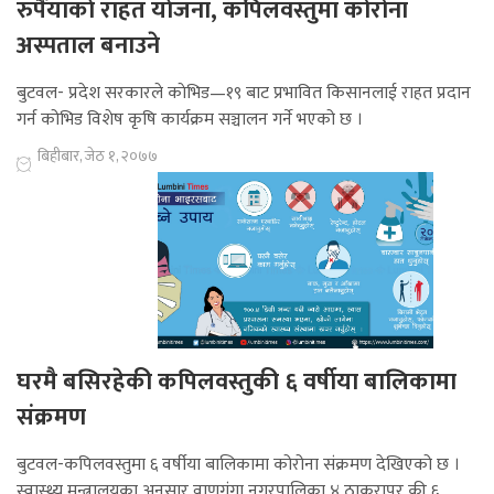
रुपैंयाकाे राहत याेजना, कपिलवस्तुमा कोरोना
अस्पताल बनाउने
बुटवल- प्रदेश सरकारले काेभिड—१९ बाट प्रभावित किसानलाई राहत प्रदान
गर्न कोभिड विशेष कृषि कार्यक्रम सञ्चालन गर्ने भएको छ ।
बिहीबार, जेठ १, २०७७
घरमै बसिरहेकी कपिलवस्तुकी ६ वर्षीया बालिकामा
संक्रमण
बुटवल-कपिलवस्तुमा ६ वर्षीया बालिकामा कोरोना संक्रमण देखिएको छ ।
स्वास्थ्य मन्त्रालयका अनुसार वाणगंगा नगरपालिका ४ ठाकुरापुर की ६