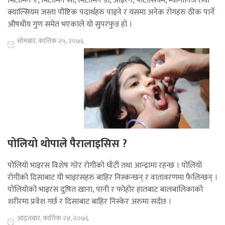
भिटामिन ए, भिटामिन सी, भिटामिन डी, आइरन, पोटासियम, म्यागानिज तथा
क्याल्सियम जस्ता पौष्टिक पदार्थहरु पाइने र यसमा अनेक रोगहरु ठीक पार्ने
औषधीय गुण समेत भएकाले यो सुपरफुड हो ।
सोमबार, कात्तिक २५, २०७६
पोलियो थोपाले पैरालाइसिस ?
पोलियो भाइरस विशेष गरेर रोगीको घाँटी तथा आन्द्रामा रहन्छ । पोलियो
रोगीको दिसाबाट यी भाइरसहरु बाहिर निस्कन्छन् र वातावरणमा फैलिन्छन् ।
पोलियोको भाइरस दुषित खाना, पानी र फोहोर हातबाट बालबालिकाको
शरीरमा प्रवेश गर्छ र दिसाबाट बाहिर निस्केर अरुमा सर्दछ ।
आइतबार, कात्तिक २४, २०७६