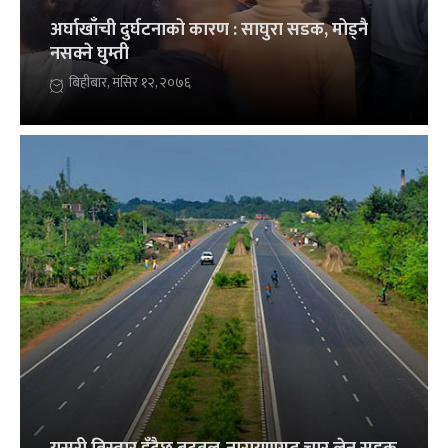
अर्घाखाँची दुर्घटनाको कारण : साघुरा सडक, मोड्नै
नसक्ने घुम्ती
बिहीबार, मंसिर १२, २०७६