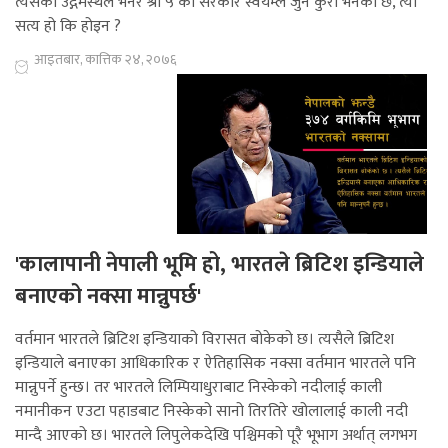
त्यसको उद्गमस्थल भनेर श्री ५ को सरकार स्वयम्ले जुन कुरा भनेको छ, त्यो
सत्य हो कि होइन ?
आइतबार, कात्तिक २४, २०७६
'कालापानी नेपाली भूमि हो, भारतले ब्रिटिश इन्डियाले
बनाएको नक्सा मान्नुपर्छ'
वर्तमान भारतले ब्रिटिश इन्डियाको विरासत बोकेको छ। त्यसैले ब्रिटिश
इन्डियाले बनाएका आधिकारिक र ऐतिहासिक नक्सा वर्तमान भारतले पनि
मान्नुपर्ने हुन्छ। तर भारतले लिम्पियाधुराबाट निस्केको नदीलाई काली
नमानीकन एउटा पहाडबाट निस्केको सानो तिरतिरे खोलालाई काली नदी
मान्दै आएको छ। भारतले लिपुलेकदेखि पश्चिमको पूरै भूभाग अर्थात् लगभग