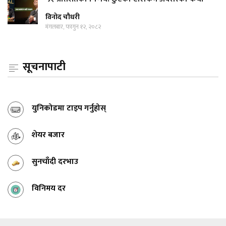
विनोद चौधरी
मंगलबार, फागुन १२, २०८२
सूचनापाटी
युनिकोडमा टाइप गर्नुहोस्
शेयर बजार
सुनचाँदी दरभाउ
विनिमय दर