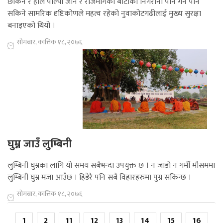
छेकिने र हाल पाल्पा जाने र राजमार्गको बाटोको निगरानी पनि गर्न पनि
सकिने सामरिक दृष्टिकोणले महत्व रहेको नुवाकोटगढीलाई मुख्य सुरक्षा
बनाइएको थियो ।
सोमबार, कात्तिक १८, २०७६
घुम्न जाउँ लुम्बिनी
लुम्बिनी घुम्नका लागि यो समय सबैभन्दा उपयुक्त छ । न जाडो न गर्मी मौसममा
लुम्बिनी घुम्न मजा आउँछ । हिडेरै पनि सबै विहारहरुमा पुग्न सकिन्छ ।
सोमबार, कात्तिक १८, २०७६
1
2
11
12
13
14
15
16