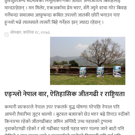
छुवाछुतजन्य भेदभावको निर्मूलीकरणको आधार अन्तर्जातीय बिवाहलाई
मान्दारहेछन् । मन मिलेर, एकअर्कामा प्रेम भएर, सँगै ज्युने वाचा गरेर बिवाह
गर्नेभन्दा समाजमा आफूभन्दा कथित उपल्लो जातकी छोरी भगाउन पाए
हुन्थ्यो भन्ने लालसाले त्यसरी बिहे गर्नेहरु झन् ज्यादा रहेछन् ।
सोमबार, कात्तिक १८, २०७६
एङ्ग्लो नेपाल वार, ऐतिहासिक जीतगढी र राष्ट्रियता
कम्पनी सरकारले नेपाल उपर एकतर्फ युद्ध घोषणा गरेपछि नेपाल पनि
आफ्नोे तैयारीमा जुट्न थाल्यो । बुटवल बजारको छेउ भएर बग्ने तिनाउ नदीको
किनारमा रहेको जीतगढीबाट जमिन अग्लिदै उच्च पहाडको टुप्पामा
नुवाकोटगढी रहेको र सो गढीबाट पहाडै पहाड भएर पाल्पा जाने बाटो पनि