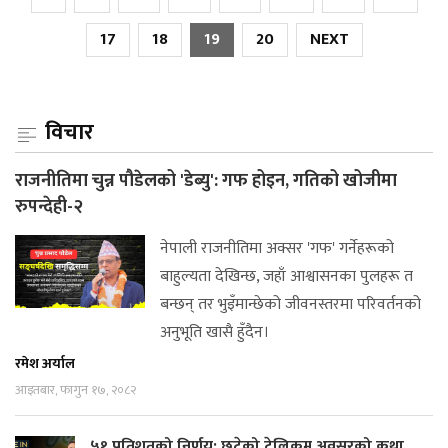
17
18
19
20
NEXT
विचार
राजनीतिमा चुन्न पौडेलको 'डेब्यु': गफ होइन, गतिको खोजीमा
रुपन्देही-२
नेपाली राजनीतिमा अक्सर 'गफ' गर्नेहरूको
बाहुल्यता देखिन्छ, जहाँ आश्वासनका पुलहरू त
बन्छन् तर भुइँमान्छेको जीवनस्तरमा परिवर्तनको
अनुभूति खासै हुँदैन।
रमेश अर्याल
आइतबार, फागुन १७, २०८२
५१ प्रतिशतको निर्णय: छुटेको टेलिकम अवसरको कथा