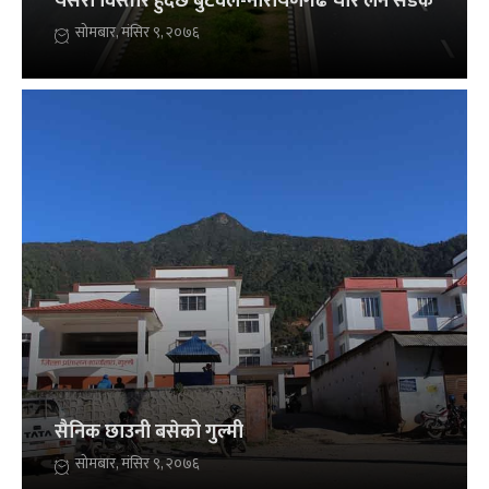
यसरी विस्तार हुँदैछ बुटवल-नारायणगढ चार लेन सडक
सोमबार, मंसिर ९, २०७६
सैनिक छाउनी बसेको गुल्मी
सोमबार, मंसिर ९, २०७६