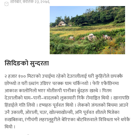
शनिबार, कात्तिक २३, २०७६
सिदिङको सुन्दरता
२ हजार १०० मिटरको उचाईमा रहेको देउरालीलाई घरी कुहिरोले छपक्कै
छोप्थ्यो त घरी छ्यांग उग्रिएर चरक्क घाम चर्किन्थ्यो । फेरि एकैछिनमा
आकाश कालोनिलो भएर मोतीरुपी पानीका बुँदहरु खस्थे । पितम
देउरालीको घाम–पानी–वादलको लुकामारी निकै रोमाञ्चित थियो । खानापछि
हिंडाईले गति लियो । दृष्यहरु पूर्ववतः थियो । लेकको जंगलको बिचमा आउने
उनै उकाली, ओराली, चउर, खोल्साखोल्सी, अनि पूर्ववत शीतले भिजेका
रुखबिरुवा, रंगीचंगी लहरालुहुरीले बेरिएका बोटविरुवाले विविधता भने थपेकै
थियो ।