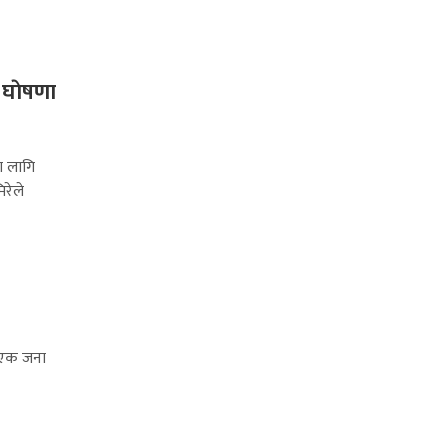
े घाेषणा
ा लागि
रेले
ा एक जना