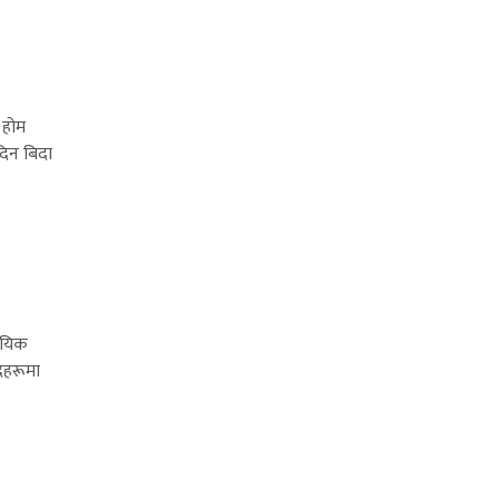
 होम
दिन बिदा
ायिक
पदहरूमा