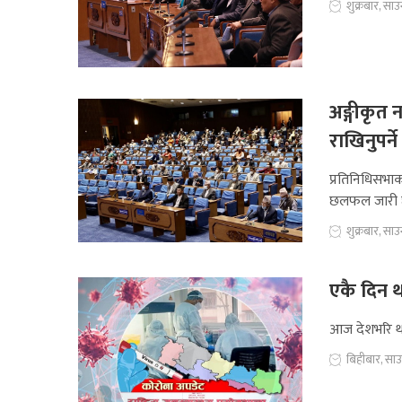
शुक्रबार, सा
अङ्गीकृत 
राखिनुपर्न
प्रतिनिधिसभ
छलफल जारी 
शुक्रबार, सा
एकै दिन थ
आज देशभरि थप
बिहीबार, सा