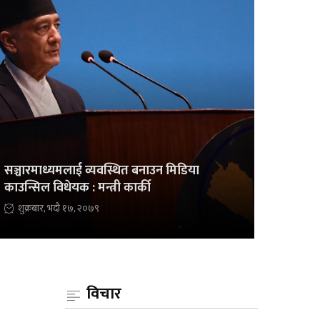
सञ्चारमाध्यमलाई व्यवस्थित बनाउन मिडिया
काउन्सिल विधेयक : मन्त्री कार्की
शुक्रबार, भदौ १७, २०७९
विचार