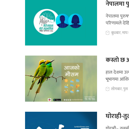
नेपालमा प
नेपालमा पुरुष
परिणामले देख
बुधबार, माघ
कस्ताे छ 
हाल देशमा उल्
भूभागमा आंश
सोमबार, पुस
घोराही-तु
घोराही– तुलस