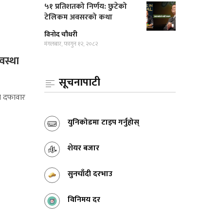
५१ प्रतिशतको निर्णय: छुटेको
टेलिकम अवसरको कथा
विनोद चौधरी
मंगलबार, फागुन १२, २०८२
वस्था
सूचनापाटी
ो दफावार
युनिकोडमा टाइप गर्नुहोस्
शेयर बजार
सुनचाँदी दरभाउ
विनिमय दर