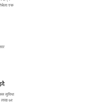
यतिबेला एक
ुसार
इदै
्स सुविधा
१८ लाख ७१