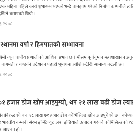
क महिना पहिले कार्य शुभारम्भ भएको भन्दै तामझाम गरेको निर्माण कम्पनीले त्
ेखिने बताएको थियो ।
 ३, २०७८
्थानमा वर्षा र हिमपातकाे सम्भावना
चिमी न्यून चापीय प्रणालीको आंशिक प्रभाव छ । माैसम पूर्वानुमान महाशाखाका अन
ान बागमती र गण्डकी प्रदेशका पहाडी भूभागमा आंशिकदेखि सामान्य बदली छ ।
स २, २०७८
१ हजार डोज खोप आइपुग्यो, थप २१ लाख बढी डोज ल्या
ोनाविरुद्धको थप १८ लाख ७१ हजार डोज कोभिसिल्ड खोप आइपुगेको छ । कोभ्याक
ार भारतीय कम्पनी सेरम इन्स्टिच्युट अफ इन्डियाले उत्पादन गरेको कोभिसिल्डको 
प आएको हो ।