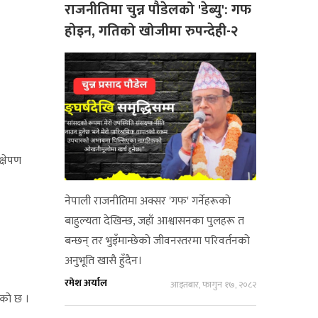
राजनीतिमा चुन्न पौडेलको 'डेब्यु': गफ
होइन, गतिको खोजीमा रुपन्देही-२
्षेपण
नेपाली राजनीतिमा अक्सर 'गफ' गर्नेहरूको
बाहुल्यता देखिन्छ, जहाँ आश्वासनका पुलहरू त
बन्छन् तर भुइँमान्छेको जीवनस्तरमा परिवर्तनको
अनुभूति खासै हुँदैन।
रमेश अर्याल
आइतबार, फागुन १७, २०८२
ेको छ ।