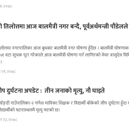
स १, २०७८
ो तिलोत्तमा आज बालमैत्री नगर बन्दै, पूर्वअर्थमन्त्री पाैडेलल
िलोत्तमा नगरपालिका आज बुधबार बालमैत्री नगर घोषणा हुँदैछ । बालमैत्री घोषणाक
५१ वटा सूचक पूरा गरेकाले आज बालमैत्री घोषणा गर्न लागिएको मेयर वासुदेव घिमि
 ।
िर २९, २०७८
 दुर्घटना अपडेट : तीन जनाको मृत्यु, नौ घाइते
याङ्दी गाउँपालिका-२ गणेश माविका शिक्षक र विद्यार्थी बोकेको जीप दुर्घटना हुँद
िद्यार्थीको घटनास्थलमै मृत्यु भएको छ।
सिर २३, २०७८