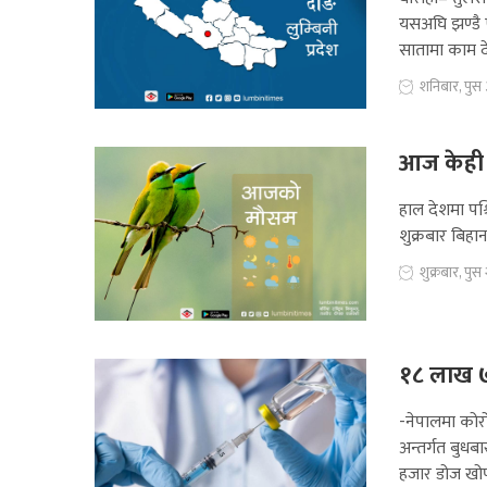
यसअघि झण्डै ए
सातामा काम द
शनिबार, पुस
आज केही स
हाल देशमा पश्
शुक्रबार बिह
शुक्रबार, पु
१८ लाख ७
-नेपालमा कोर
अन्तर्गत बुधब
हजार डोज खो