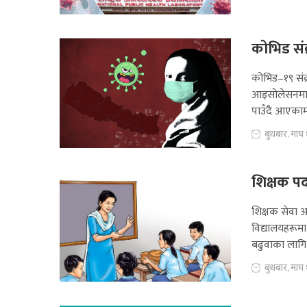
कोभिड संक
कोभिड–१९ संक्
आइसोलेसनमा ब
पाउँदै आएकाम
बुधबार, माघ
शिक्षक प
शिक्षक सेवा 
विद्यालयहरूमा 
बढुवाका लाग
बुधबार, माघ