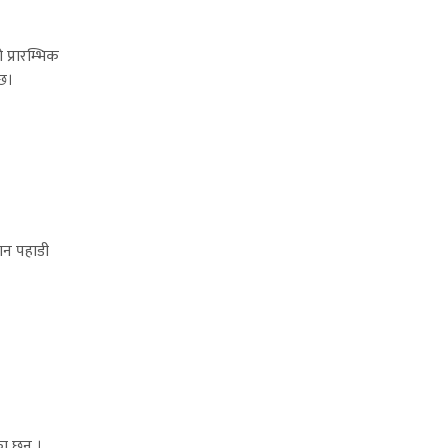
प्रारम्भिक
छ।
हान पहाडी
ा छन् ।