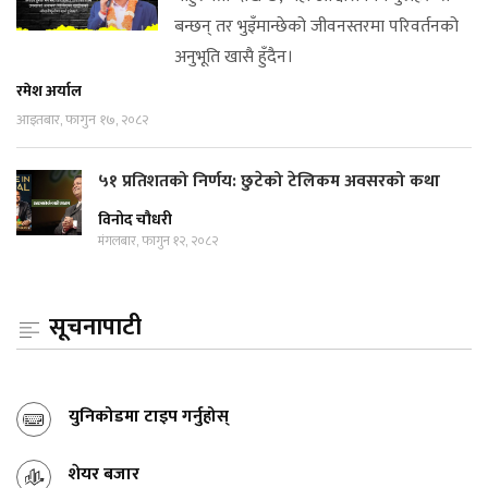
बन्छन् तर भुइँमान्छेको जीवनस्तरमा परिवर्तनको
अनुभूति खासै हुँदैन।
रमेश अर्याल
आइतबार, फागुन १७, २०८२
५१ प्रतिशतको निर्णय: छुटेको टेलिकम अवसरको कथा
विनोद चौधरी
मंगलबार, फागुन १२, २०८२
सूचनापाटी
युनिकोडमा टाइप गर्नुहोस्
शेयर बजार