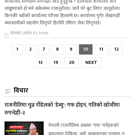
कार्यालय, मणिग्राम रुपन्देही जाँदै हुनुहुन्छ ? हालचालै कार्यालय जान
लाग्नुभएको हो भने सकेसम्म नजानुहोला। जानै परे बुट लिएर जानुहोला।
किनकी यहाँको कार्यालय परिसर हिलाम्मे छ। कार्यालय पुगेर लेखापढी
व्यवसायीको सहयोग लिनुपरे हिलोमै उभिएर सेवा लिनुपर्छ।
सोमबार, असोज १२, २०७७
1
2
7
8
9
10
11
12
13
19
20
NEXT
विचार
राजनीतिमा चुन्न पौडेलको 'डेब्यु': गफ होइन, गतिको खोजीमा
रुपन्देही-२
नेपाली राजनीतिमा अक्सर 'गफ' गर्नेहरूको
बाहुल्यता देखिन्छ, जहाँ आश्वासनका पुलहरू त