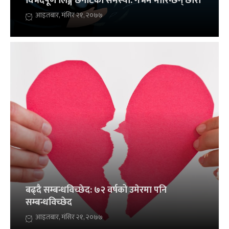
विभेदपूर्ण लिङ्ग छनोटको समस्या: गर्भमै मारिन्छन् छोरी
आइतबार, मंसिर २१, २०७७
बढ्दै सम्बन्धविच्छेद: ७२ वर्षको उमेरमा पनि
सम्बन्धविच्छेद
आइतबार, मंसिर २१, २०७७